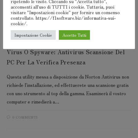
ripetendo le visite. Cliccando su "Accetta tutto",
acconsenti all'uso di TUTTI i cookie. Tuttavia, puoi
0 COMMENTI
visitare "Impostazioni cookie" per fornire un consenso
controllato. https://f1software.biz/informativa-sui-
cookie/.
Impostazione Cookie
Accetto Tutti
INFORMATICA
/
PROBLEMI E BUG
/
SOFTWARE E
AGGIORNAMENTI
Virus O Spyware: Antivirus Scansione Del
PC Per La Verifica Presenza
Questa utility messa a disposizione da Norton Antivirus non
richiede l'installazione, ed effettuerete una scansione gratis
con uno strumento al top della gamma. Esaminerà il vostro
computer e rimedierà a…
0 COMMENTI