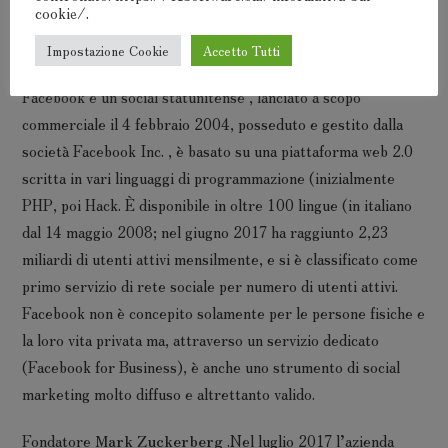
cookie/.
Arricchiti con l’informatica
Impostazione Cookie
Accetto Tutti
Facebook è un social statunitense , lanciato a scopo
commerciale il 4 febbraio 2004, posseduto e gestito dalla
società Facebook Inc. , è basato su una piattaforma web 2.0
scritta in vari linguaggi di programmazione (inizialmente
PHP, poi Hack. È disponibile in oltre 100 lingue (in italiano
dal 14 maggio 2008; nel giugno 2017 ha raggiunto 2,23
miliardi di utenti attivi mensilmente, e si è classificato come
primo servizio di rete sociale per numero di utenti attivi.
Facebook non è concepito solamente per le persone fisiche e
la loro vita privata ma, attraverso un servizio dedicato
(Facebook for Business), è anche uno strumento di social
marketing molto diffuso e altrettanto valido.
Fondatore
Mark Zuckerberg
.Nel luglio 2017 l’azienda