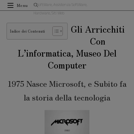
Salta
F1SoftWare, Assistenza SoftWare,
Menu
al
Hardware, Siti Web
contenuto
Gli Arricchiti
Indice dei Contenuti
Con
L’informatica, Museo Del
Computer
1975 Nasce Microsoft, e Subito fa
la storia della tecnologia