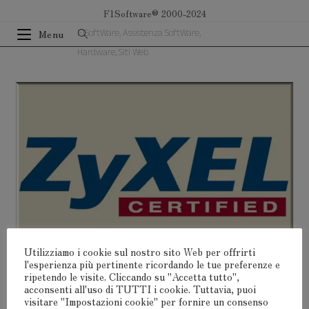
Salta
F1Software® 2000-2024
al
F1SoftWare, Assistenza SoftWare,
Menu
contenuto
Hardware, Siti Web
Utilizziamo i cookie sul nostro sito Web per offrirti
l'esperienza più pertinente ricordando le tue preferenze e
ripetendo le visite. Cliccando su "Accetta tutto",
acconsenti all'uso di TUTTI i cookie. Tuttavia, puoi
visitare "Impostazioni cookie" per fornire un consenso