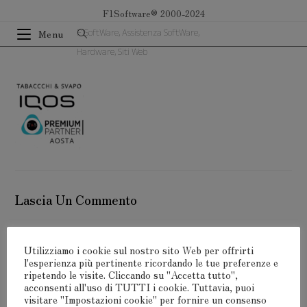
Salta
F1Software® 2000-2024
al
F1SoftWare, Assistenza SoftWare,
Menu
contenuto
Hardware, Siti Web
Lascia Un Commento
Devi
connetterti
per pubblicare un commento.
Utilizziamo i cookie sul nostro sito Web per offrirti
l'esperienza più pertinente ricordando le tue preferenze e
ripetendo le visite. Cliccando su "Accetta tutto",
acconsenti all'uso di TUTTI i cookie. Tuttavia, puoi
visitare "Impostazioni cookie" per fornire un consenso