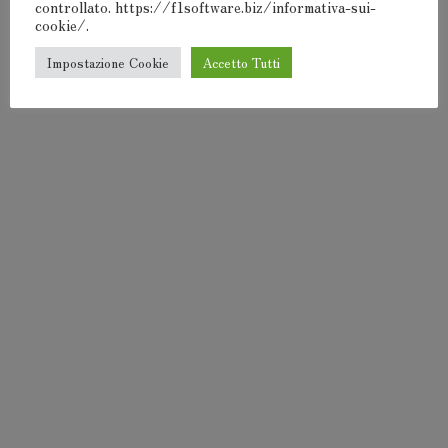
controllato. https://f1software.biz/informativa-sui-
F1Software® 2000-2024
cookie/.
Impostazione Cookie
Accetto Tutti