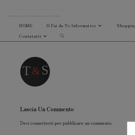
Salta
al
F1SoftWare, Assistenza SoftWare, Hardware, Siti Web
contenuto
HOME
Il Fai da Te Informatico
Shoppin
Contatatti
Attiva/disattiva
la
ricerca
sul
sito
web
Lascia Un Commento
Devi
connetterti
per pubblicare un commento.