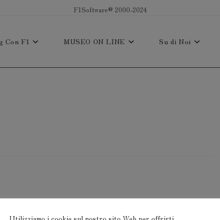
F1Software® 2000-2024
g Con F1
MUSEO ON LINE
Su di Noi
Utilizziamo i cookie sul nostro sito Web per offrirti