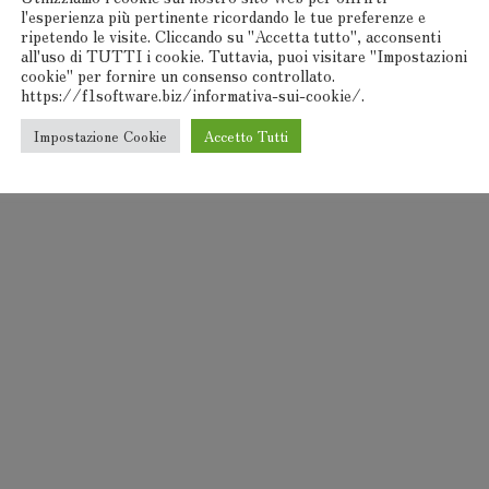
l'esperienza più pertinente ricordando le tue preferenze e
ripetendo le visite. Cliccando su "Accetta tutto", acconsenti
all'uso di TUTTI i cookie. Tuttavia, puoi visitare "Impostazioni
cookie" per fornire un consenso controllato.
https://f1software.biz/informativa-sui-cookie/.
Impostazione Cookie
Accetto Tutti
F1Software® 2000-2024