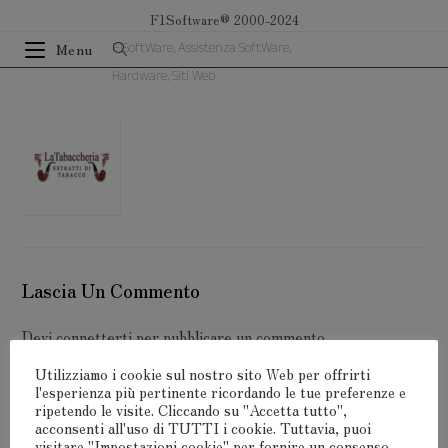
Salta
F1Software® 2000-2024
al
F1SoftWare, Assistenza SoftWare,
Menu
contenuto
Hardware, Siti Web
Lascia Un Commento
Devi
connetterti
per pubblicare un commento.
Utilizziamo i cookie sul nostro sito Web per offrirti
l'esperienza più pertinente ricordando le tue preferenze e
ripetendo le visite. Cliccando su "Accetta tutto",
acconsenti all'uso di TUTTI i cookie. Tuttavia, puoi
visitare "Impostazioni cookie" per fornire un consenso