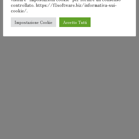
F1Software® 2000-2024
controllato. https://f1software.biz/informativa-sui-
cookie/.
Impostazione Cookie
Accetto Tutti