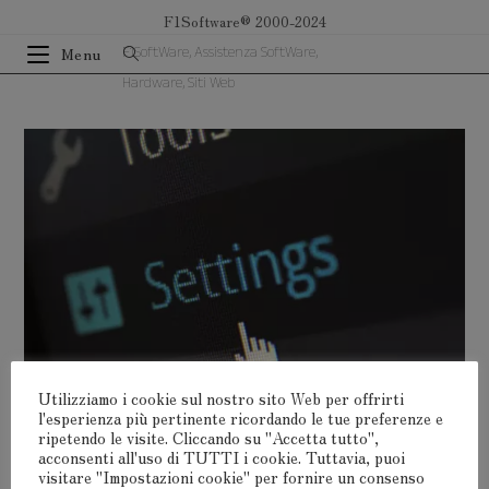
Salta
F1Software® 2000-2024
al
F1SoftWare, Assistenza SoftWare,
Menu
contenuto
Hardware, Siti Web
Utilizziamo i cookie sul nostro sito Web per offrirti
l'esperienza più pertinente ricordando le tue preferenze e
ripetendo le visite. Cliccando su "Accetta tutto",
acconsenti all'uso di TUTTI i cookie. Tuttavia, puoi
visitare "Impostazioni cookie" per fornire un consenso