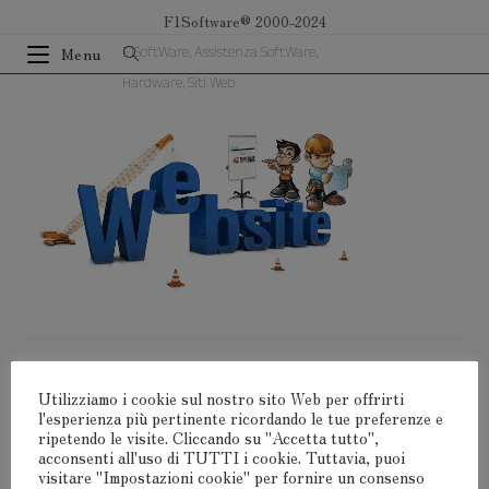
Salta
F1Software® 2000-2024
al
F1SoftWare, Assistenza SoftWare,
Menu
contenuto
Hardware, Siti Web
Lascia Un Commento
Utilizziamo i cookie sul nostro sito Web per offrirti
l'esperienza più pertinente ricordando le tue preferenze e
Devi
connetterti
per pubblicare un commento.
ripetendo le visite. Cliccando su "Accetta tutto",
acconsenti all'uso di TUTTI i cookie. Tuttavia, puoi
visitare "Impostazioni cookie" per fornire un consenso