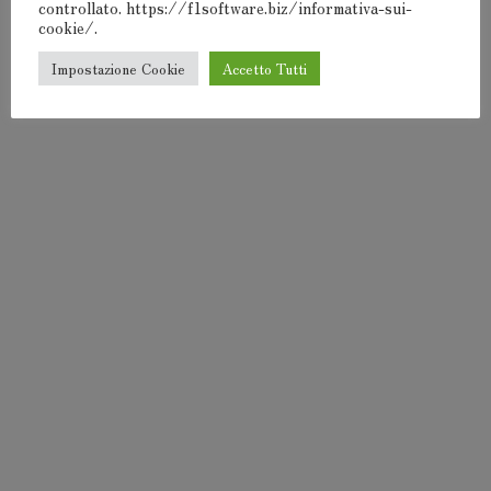
controllato. https://f1software.biz/informativa-sui-
cookie/.
Impostazione Cookie
Accetto Tutti
F1Software® 2000-2024