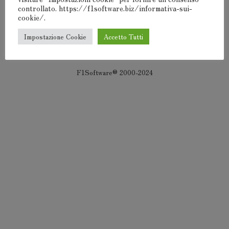
controllato. https://f1software.biz/informativa-sui-
Devi
connetterti
per pubblicare un commento.
cookie/.
Impostazione Cookie
Accetto Tutti
F1Software® 2000-2024