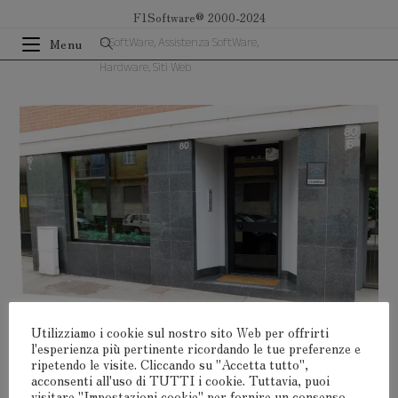
Salta
F1Software® 2000-2024
al
F1SoftWare, Assistenza SoftWare,
Menu
contenuto
Hardware, Siti Web
Utilizziamo i cookie sul nostro sito Web per offrirti
l'esperienza più pertinente ricordando le tue preferenze e
ripetendo le visite. Cliccando su "Accetta tutto",
Lascia Un Commento
acconsenti all'uso di TUTTI i cookie. Tuttavia, puoi
visitare "Impostazioni cookie" per fornire un consenso