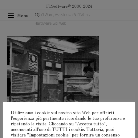
Salta
F1Software® 2000-2024
al
F1SoftWare, Assistenza SoftWare,
Menu
contenuto
Hardware, Siti Web
Utilizziamo i cookie sul nostro sito Web per offrirti
l'esperienza più pertinente ricordando le tue preferenze e
ripetendo le visite. Cliccando su "Accetta tutto",
acconsenti all'uso di TUTTI i cookie. Tuttavia, puoi
visitare "Impostazioni cookie" per fornire un consenso