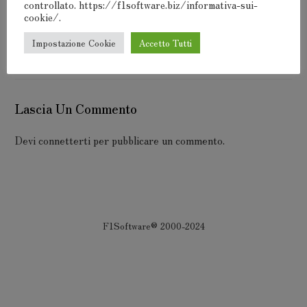
controllato. https://f1software.biz/informativa-sui-
cookie/.
Impostazione Cookie
Accetto Tutti
Lascia Un Commento
Devi
connetterti
per pubblicare un commento.
F1Software® 2000-2024