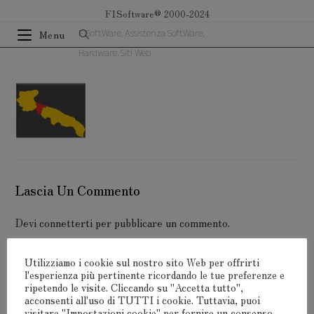
Salta
F1Software® 2000-2024
al
F1SoftWare, Assistenza SoftWare,
Menu
contenuto
Hardware, Siti Web
Lascia Un Commento
Devi
connetterti
per pubblicare un commento.
Utilizziamo i cookie sul nostro sito Web per offrirti
l'esperienza più pertinente ricordando le tue preferenze e
ripetendo le visite. Cliccando su "Accetta tutto",
acconsenti all'uso di TUTTI i cookie. Tuttavia, puoi
F1Software® 2000-2024
visitare "Impostazioni cookie" per fornire un consenso