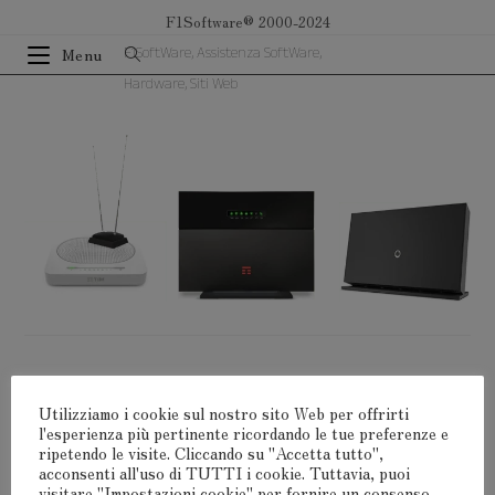
Salta
F1Software® 2000-2024
al
F1SoftWare, Assistenza SoftWare,
Menu
contenuto
Hardware, Siti Web
Lascia Un Commento
Utilizziamo i cookie sul nostro sito Web per offrirti
l'esperienza più pertinente ricordando le tue preferenze e
Devi
connetterti
per pubblicare un commento.
ripetendo le visite. Cliccando su "Accetta tutto",
acconsenti all'uso di TUTTI i cookie. Tuttavia, puoi
visitare "Impostazioni cookie" per fornire un consenso