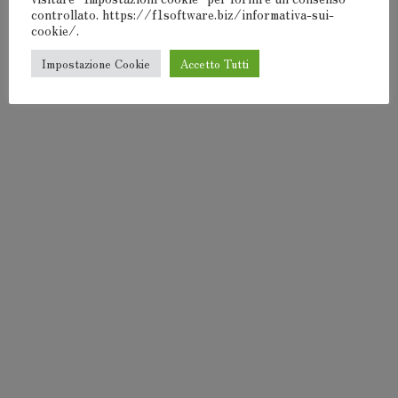
controllato. https://f1software.biz/informativa-sui-
cookie/.
F1Software® 2000-2024
Impostazione Cookie
Accetto Tutti