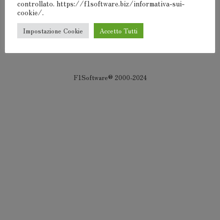
controllato. https://f1software.biz/informativa-sui-
cookie/.
Devi
connetterti
per pubblicare un commento.
Impostazione Cookie
Accetto Tutti
F1Software® 2000-2024