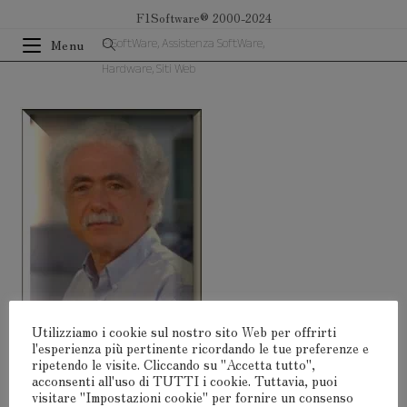
Salta
F1Software® 2000-2024
al
F1SoftWare, Assistenza SoftWare,
Menu
contenuto
Hardware, Siti Web
Utilizziamo i cookie sul nostro sito Web per offrirti
l'esperienza più pertinente ricordando le tue preferenze e
ripetendo le visite. Cliccando su "Accetta tutto",
acconsenti all'uso di TUTTI i cookie. Tuttavia, puoi
Lascia Un Commento
visitare "Impostazioni cookie" per fornire un consenso