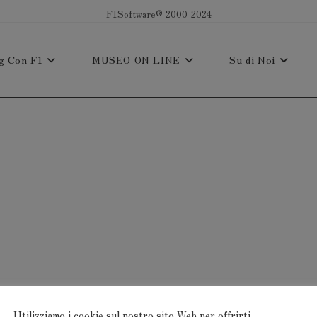
F1Software® 2000-2024
g Con F1
MUSEO ON LINE
Su di Noi
Utilizziamo i cookie sul nostro sito Web per offrirti