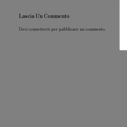
Lascia Un Commento
Devi
connetterti
per pubblicare un commento.