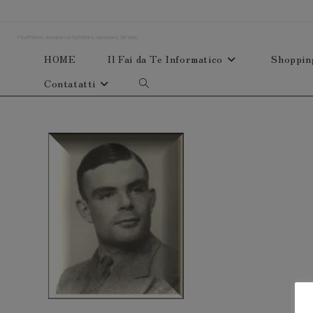
Salta
al
F1SoftWare, Assistenza SoftWare, Hardware, Siti Web
contenuto
HOME
Il Fai da Te Informatico
Shoppin
Contatatti
Attiva/disattiva
la
ricerca
sul
sito
web