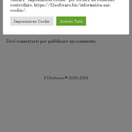
Museo del Computer
controllato. https://f1software.biz/informativa-sui-
cookie/.
Impostazione Cookie
Accetto Tutti
Lascia Un Commento
Devi
connetterti
per pubblicare un commento.
F1Software® 2000-2024