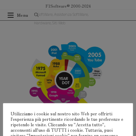
Salta
F1Software® 2000-2024
al
F1SoftWare, Assistenza SoftWare,
Menu
contenuto
Hardware, Siti Web
Utilizziamo i cookie sul nostro sito Web per offrirti
l'esperienza più pertinente ricordando le tue preferenze e
ripetendo le visite. Cliccando su "Accetta tutto",
acconsenti all'uso di TUTTI i cookie. Tuttavia, puoi
visitare "Impostazioni cookie" per fornire un consenso