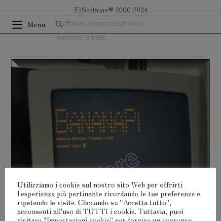
Salta
F1Software® 2000-2024
al
F1SoftWare, Assistenza SoftWare,
Menu
contenuto
Hardware, Siti Web
Utilizziamo i cookie sul nostro sito Web per offrirti
l'esperienza più pertinente ricordando le tue preferenze e
ripetendo le visite. Cliccando su "Accetta tutto",
acconsenti all'uso di TUTTI i cookie. Tuttavia, puoi
visitare "Impostazioni cookie" per fornire un consenso