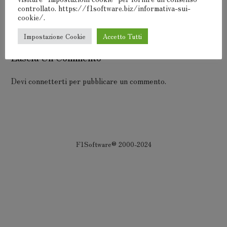
controllato. https://f1software.biz/informativa-sui-
cookie/.
Impostazione Cookie
Accetto Tutti
Lascia Un Commento
Devi
connetterti
per pubblicare un commento.
F1Software® 2000-2024