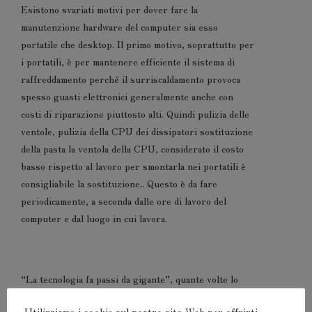
Esistono svariati motivi per dover fare la
manutenzione hardware del computer sia esso
portatile che desktop. Il primo motivo, soprattutto per
i portatili, è per mantenere efficiente il sistema di
raffreddamento perché il surriscaldamento provoca
spesso guasti elettronici generalmente anche con
costi di riparazione piuttosto alti. Quindi pulizia delle
ventole, pulizia della CPU dei dissipatori sostituzione
della pasta la ventola della CPU, considerato il costo
basso rispetto al lavoro per smontarla nei portatili è
consigliabile la sostituzione.. Questo è da fare
periodicamente, a seconda dalle ore di lavoro del
computer e dal luogo in cui lavora.
“La tecnologia fa passi da gigante”, quante volte lo
abbiamo sentito dire… Verissimo, quindi l’hardware
Utilizziamo i cookie sul nostro sito Web per offrirti