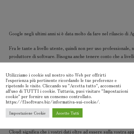
Google negli ultimi anni si è data molto da fare nel rilascio di A
Fra le tante a livello utente, quindi non per uso professionale,
produttore di software. Bisogna anche tenere conto che a livell
Tutte quelle che andremo a nominare utilizzano il SSO e sono A
Utilizziamo i cookie sul nostro sito Web per offrirti
l'esperienza più pertinente ricordando le tue preferenze e
ripetendo le visite. Cliccando su "Accetta tutto", acconsenti
Che cosa ha scritto questo starete dicendo…
all'uso di TUTTI i cookie. Tuttavia, puoi visitare "Impostazioni
cookie" per fornire un consenso controllato.
SSO “single sign-on” (traducibile come “autenticazione unica”)
https://f1software.biz/informativa-sui-cookie/.
l’autenticazione su tutte le App di cui parlavamo prima. Per q
Impostazione Cookie
Accetto Tutti
gelosamente.
Cloud: significa che i vostri dati oltre ad essere sulla vostra 