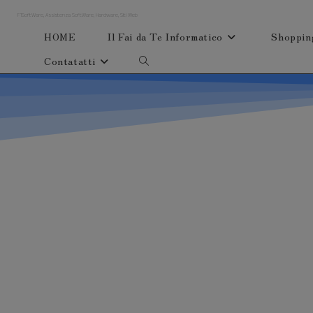
F1SoftWare, Assistenza SoftWare, Hardware, Siti Web
HOME
Il Fai da Te Informatico
Shoppin
Contatatti