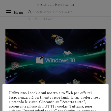
Salta
F1Software® 2000-2024
al
F1SoftWare, Assistenza SoftWare,
Menu
contenuto
Hardware, Siti Web
Utilizziamo i cookie sul nostro sito Web per offrirti
l'esperienza più pertinente ricordando le tue preferenze e
ripetendo le visite. Cliccando su "Accetta tutto",
acconsenti all'uso di TUTTI i cookie. Tuttavia, puoi
visitare "Impostazioni cookie" per fornire un consenso