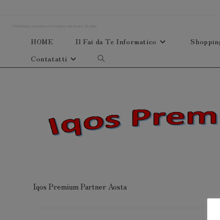
Salta
al
F1SoftWare, Assistenza SoftWare, Hardware, Siti Web
contenuto
HOME
Il Fai da Te Informatico
Shoppin
Contatatti
Attiva/disattiva
la
ricerca
sul
sito
web
Iqos Premium Partner Aosta