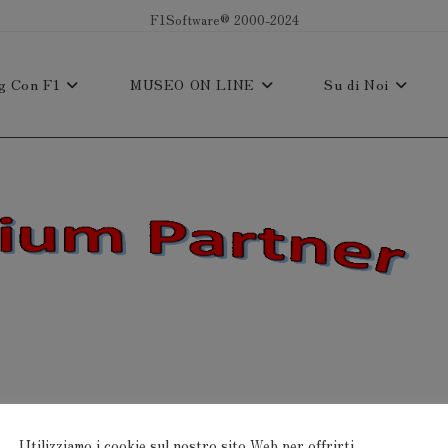
F1Software® 2000-2024
g Con F1
MUSEO ON LINE
Su di Noi
Utilizziamo i cookie sul nostro sito Web per offrirti