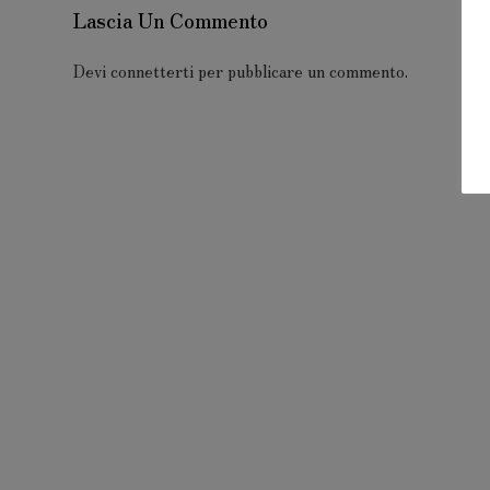
Lascia Un Commento
Devi
connetterti
per pubblicare un commento.