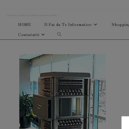
Salta
al
F1SoftWare, Assistenza SoftWare, Hardware, Siti Web
contenuto
HOME
Il Fai da Te Informatico
Shoppin
Contatatti
Attiva/disattiva
la
ricerca
sul
sito
web