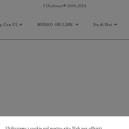
F1Software® 2000-2024
g Con F1
MUSEO ON LINE
Su di Noi
Utilizziamo i cookie sul nostro sito Web per offrirti