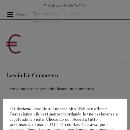
Salta
F1Software® 2000-2024
al
F1SoftWare, Assistenza SoftWare,
Menu
contenuto
Hardware, Siti Web
Lascia Un Commento
Devi
connetterti
per pubblicare un commento.
Utilizziamo i cookie sul nostro sito Web per offrirti
l'esperienza più pertinente ricordando le tue preferenze e
ripetendo le visite. Cliccando su "Accetta tutto",
acconsenti all'uso di TUTTI i cookie. Tuttavia, puoi
F1Software® 2000-2024
visitare "Impostazioni cookie" per fornire un consenso