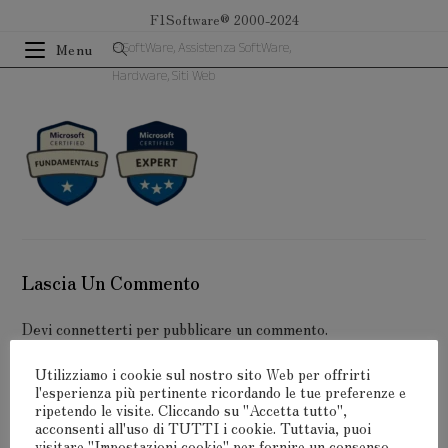
Salta
F1Software® 2000-2024
al
F1SoftWare, Assistenza SoftWare,
Menu
contenuto
Hardware, Siti Web
Lascia Un Commento
Devi
connetterti
per pubblicare un commento.
Utilizziamo i cookie sul nostro sito Web per offrirti
l'esperienza più pertinente ricordando le tue preferenze e
ripetendo le visite. Cliccando su "Accetta tutto",
acconsenti all'uso di TUTTI i cookie. Tuttavia, puoi
visitare "Impostazioni cookie" per fornire un consenso