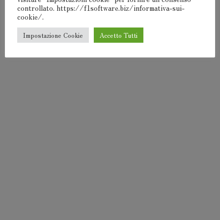
F1Software® 2000-2024
controllato. https://f1software.biz/informativa-sui-
cookie/.
Impostazione Cookie
Accetto Tutti