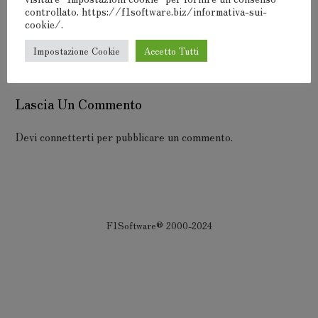
controllato. https://f1software.biz/informativa-sui-
cookie/.
Impostazione Cookie
Accetto Tutti
Lascia Un Commento
Devi
connetterti
per pubblicare un commento.
F1Software® 2000-2024