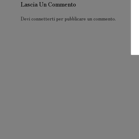
Lascia Un Commento
Devi
connetterti
per pubblicare un commento.