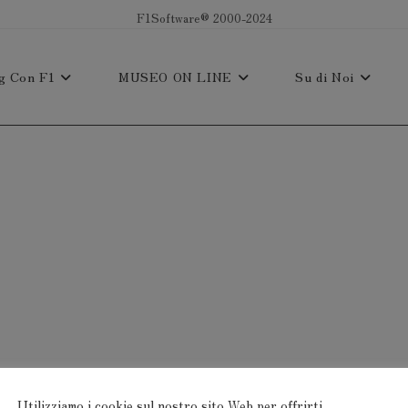
F1Software® 2000-2024
g Con F1
MUSEO ON LINE
Su di Noi
Utilizziamo i cookie sul nostro sito Web per offrirti