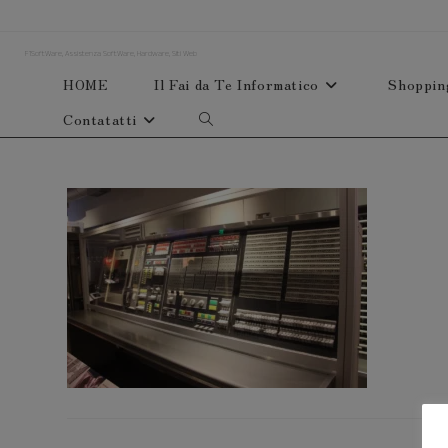
Salta
al
F1SoftWare, Assistenza SoftWare, Hardware, Siti Web
contenuto
HOME
Il Fai da Te Informatico
Shoppin
Contatatti
Attiva/disattiva
la
ricerca
sul
sito
web