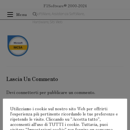
Salta
F1Software® 2000-2024
al
F1SoftWare, Assistenza SoftWare,
Menu
contenuto
Hardware, Siti Web
Lascia Un Commento
Devi
connetterti
per pubblicare un commento.
Utilizziamo i cookie sul nostro sito Web per offrirti
l'esperienza più pertinente ricordando le tue preferenze e
ripetendo le visite. Cliccando su "Accetta tutto",
acconsenti all'uso di TUTTI i cookie. Tuttavia, puoi
F1Software® 2000-2024
visitare "Impostazioni cookie" per fornire un consenso