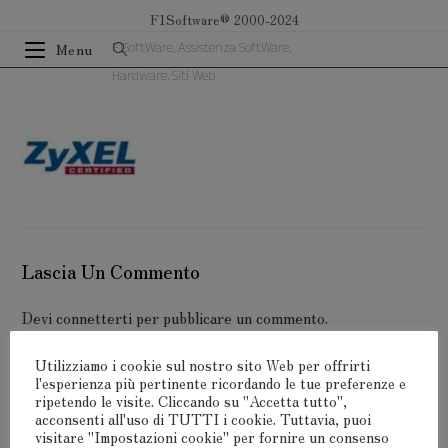
Salta
F1Software® 2000-2024
al
F1SoftWare, Assistenza SoftWare,
Menu
contenuto
Hardware, Siti Web
Lascia Un Commento
Devi
connetterti
per pubblicare un commento.
Utilizziamo i cookie sul nostro sito Web per offrirti
l'esperienza più pertinente ricordando le tue preferenze e
ripetendo le visite. Cliccando su "Accetta tutto",
acconsenti all'uso di TUTTI i cookie. Tuttavia, puoi
visitare "Impostazioni cookie" per fornire un consenso
F1Software® 2000-2024