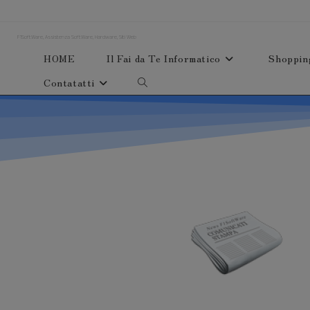
F1SoftWare, Assistenza SoftWare, Hardware, Siti Web
HOME
Il Fai da Te Informatico
Shoppin
Contatatti