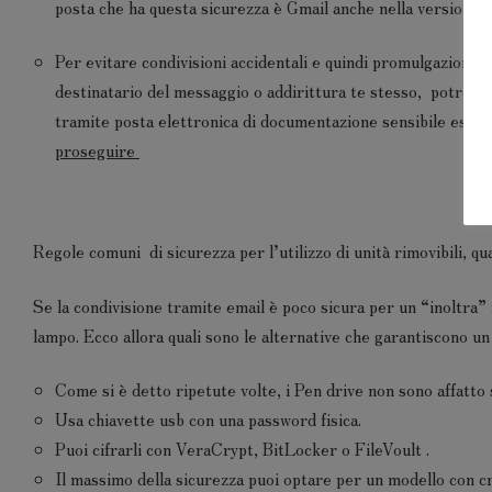
posta che ha questa sicurezza è Gmail anche nella versione g
Per evitare condivisioni accidentali e quindi promulgazione di
destinatario del messaggio o addirittura te stesso, potreste,
tramite posta elettronica di documentazione sensibile esist
proseguire
Regole comuni di sicurezza per l’utilizzo di unità rimovibili, qu
Se la condivisione tramite email è poco sicura per un “inoltra”
lampo. Ecco allora quali sono le alternative che garantiscono un
Come si è detto ripetute volte, i Pen drive non sono affatto s
Usa chiavette usb con una password fisica.
Puoi cifrarli con VeraCrypt, BitLocker o FileVoult .
Il massimo della sicurezza puoi optare per un modello con cri