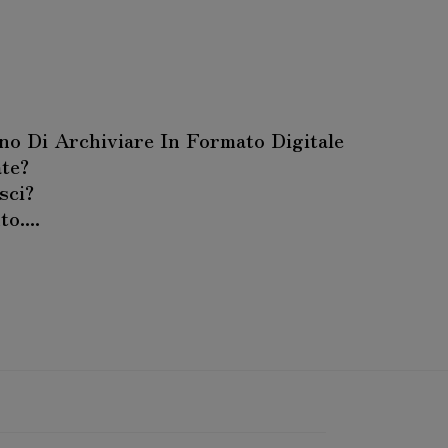
no Di Archiviare In Formato Digitale
ate?
sci?
o....