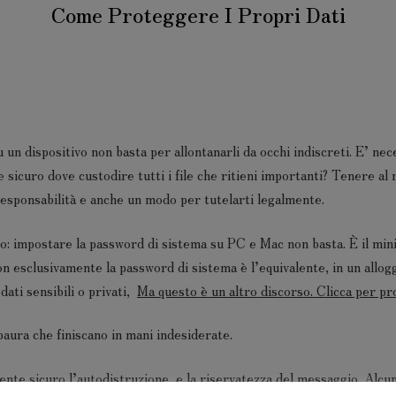
Come Proteggere I Propri Dati
u un dispositivo non basta per allontanarli da occhi indiscreti. E’ nec
le sicuro dove custodire tutti i file che ritieni importanti? Tenere al 
 responsabilità e anche un modo per tutelarti legalmente.
ito: impostare la password di sistema su PC e Mac non basta. È il min
n esclusivamente la password di sistema è l’equivalente, in un allog
ati sensibili o privati,
Ma questo è un altro discorso. Clicca per pr
aura che finiscano in mani indesiderate.
te sicuro l’autodistruzione e la riservatezza del messaggio. Alcuni 