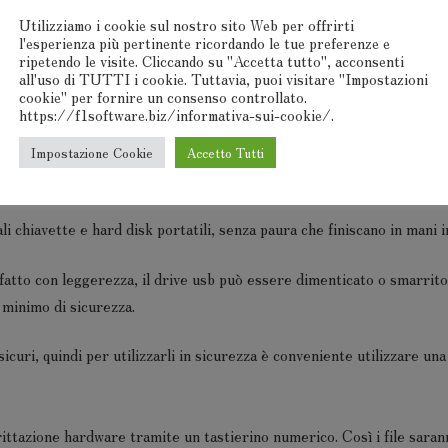
ratuita.
Utilizziamo i cookie sul nostro sito Web per offrirti
l'esperienza più pertinente ricordando le tue preferenze e
 dati due piccole accortezze: evita di inviare informazioni riservate
ripetendo le visite. Cliccando su "Accetta tutto", acconsenti
all'uso di TUTTI i cookie. Tuttavia, puoi visitare "Impostazioni
 per errore, fare un invio o una stampa di troppo ed ecco il documen
cookie" per fornire un consenso controllato.
ono alcune accortezze che si possono seguire a costo zero con un ris
https://f1software.biz/informativa-sui-cookie/.
Impostazione Cookie
Accetto Tutti
ali chiavette e hard disk portatili, senza paura che finiscano in mani
 fatto con leggerezza, il drive usb può essere dimenticato o smarrito
 minimo di sicurezza.
icuri, quindi per utilizzarli in sicurezza è conveniente utilizzare una
ttazione hardware tramite un tastierino numerico. Così i file sarann