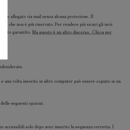
 come allegato via mail senza alcuna protezione. Il
to che non è più riservato. Per rendere più sicuri gli invii
ultato garantito.
Ma questo è un altro discorso
. Clicca per
 indesiderate.
 e una volta inserito in altro computer può essere copiato in un
 delle seguenti opzioni:
o accessibili solo dopo aver inserito la sequenza corretta. I