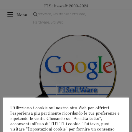
Salta
F1Software® 2000-2024
al
F1SoftWare, Assistenza SoftWare,
Menu
contenuto
Hardware, Siti Web
Utilizziamo i cookie sul nostro sito Web per offrirti
l'esperienza più pertinente ricordando le tue preferenze e
ripetendo le visite. Cliccando su "Accetta tutto",
Lascia Un Commento
acconsenti all'uso di TUTTI i cookie. Tuttavia, puoi
visitare "Impostazioni cookie" per fornire un consenso