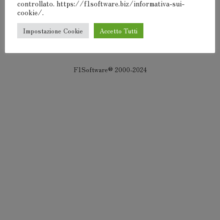
controllato. https://f1software.biz/informativa-sui-
Devi
connetterti
per pubblicare un commento.
cookie/.
Impostazione Cookie
Accetto Tutti
F1Software® 2000-2024