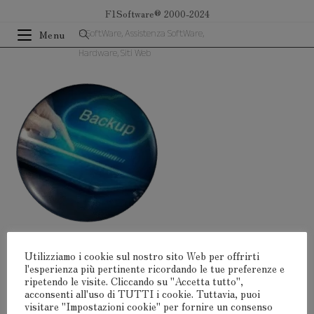
Salta
F1Software® 2000-2024
al
F1SoftWare, Assistenza SoftWare,
Menu
contenuto
Hardware, Siti Web
Utilizziamo i cookie sul nostro sito Web per offrirti
l'esperienza più pertinente ricordando le tue preferenze e
Lascia Un Commento
ripetendo le visite. Cliccando su "Accetta tutto",
acconsenti all'uso di TUTTI i cookie. Tuttavia, puoi
visitare "Impostazioni cookie" per fornire un consenso
Devi
connetterti
per pubblicare un commento.