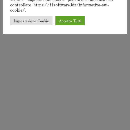
controllato. https://f1software.biz/informativa-sui-
cookie/.
F1Software® 2000-2024
Impostazione Cookie
Accetto Tutti