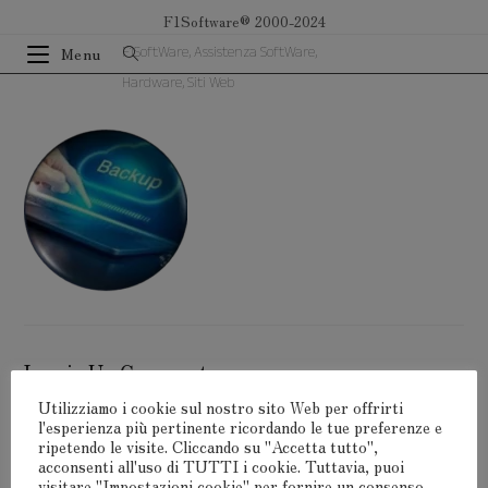
Salta
F1Software® 2000-2024
al
F1SoftWare, Assistenza SoftWare,
Menu
contenuto
Hardware, Siti Web
Lascia Un Commento
Utilizziamo i cookie sul nostro sito Web per offrirti
Devi
connetterti
per pubblicare un commento.
l'esperienza più pertinente ricordando le tue preferenze e
ripetendo le visite. Cliccando su "Accetta tutto",
acconsenti all'uso di TUTTI i cookie. Tuttavia, puoi
visitare "Impostazioni cookie" per fornire un consenso