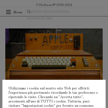
Salta
F1Software® 2000-2024
al
F1SoftWare, Assistenza SoftWare,
Menu
contenuto
Hardware, Siti Web
Utilizziamo i cookie sul nostro sito Web per offrirti
l'esperienza più pertinente ricordando le tue preferenze e
ripetendo le visite. Cliccando su "Accetta tutto",
acconsenti all'uso di TUTTI i cookie. Tuttavia, puoi
Lascia Un Commento
visitare "Impostazioni cookie" per fornire un consenso