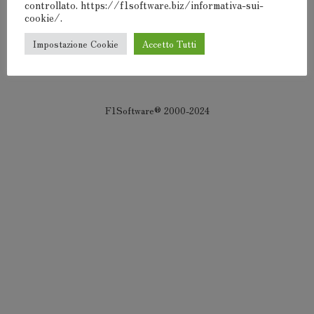
controllato. https://f1software.biz/informativa-sui-
cookie/.
Devi
connetterti
per pubblicare un commento.
Impostazione Cookie
Accetto Tutti
F1Software® 2000-2024