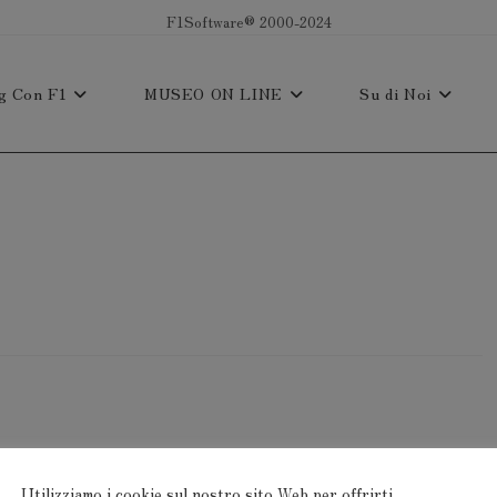
F1Software® 2000-2024
g Con F1
MUSEO ON LINE
Su di Noi
Utilizziamo i cookie sul nostro sito Web per offrirti