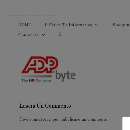
Salta
al
F1SoftWare, Assistenza SoftWare, Hardware, Siti Web
contenuto
HOME
Il Fai da Te Informatico
Shoppin
Contatatti
Attiva/disattiva
la
ricerca
sul
sito
web
Lascia Un Commento
Devi
connetterti
per pubblicare un commento.