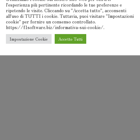
l'esperienza più pertinente ricordando le tue preferenze e
ripetendo le visite. Cliccando su "Accetta tutto", acconsenti
all'uso di TUTTI i cookie. Tuttavia, puoi visitare "Impostazioni
cookie" per fornire un consenso controllato.
https://f1software.biz/informativa-sui-cookie/.
Impostazione Cookie
Accetto Tutti
F1Software® 2000-2024