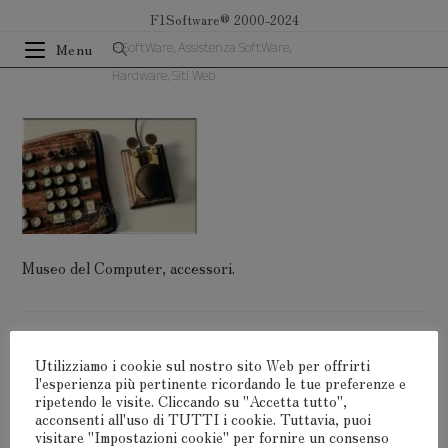
Salta
F1Software® 2000-2024
al
F1SoftWare, Assistenza SoftWare,
Menu
contenuto
Hardware, Siti Web
Museo del Computer, accessori.
Lascia Un Commento
Utilizziamo i cookie sul nostro sito Web per offrirti
l'esperienza più pertinente ricordando le tue preferenze e
ripetendo le visite. Cliccando su "Accetta tutto",
Devi
connetterti
per pubblicare un commento.
acconsenti all'uso di TUTTI i cookie. Tuttavia, puoi
visitare "Impostazioni cookie" per fornire un consenso