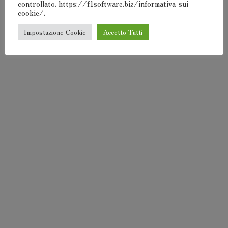
controllato. https://f1software.biz/informativa-sui-
cookie/.
Impostazione Cookie
Accetto Tutti
F1Software® 2000-2024