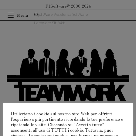
Salta
F1Software® 2000-2024
al
F1SoftWare, Assistenza SoftWare,
Menu
contenuto
Hardware, Siti Web
Utilizziamo i cookie sul nostro sito Web per offrirti
l'esperienza più pertinente ricordando le tue preferenze e
ripetendo le visite. Cliccando su "Accetta tutto",
acconsenti all'uso di TUTTI i cookie. Tuttavia, puoi
visitare "Impostazioni cookie" per fornire un consenso