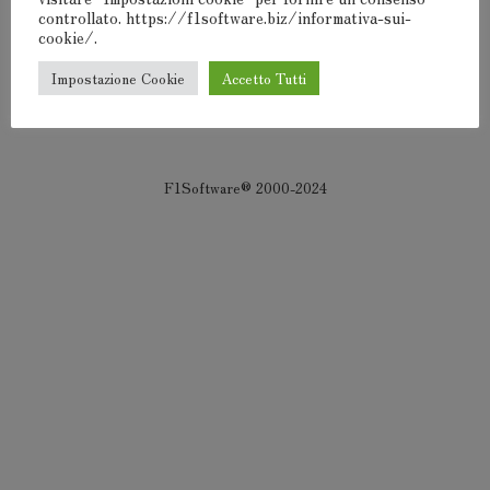
controllato. https://f1software.biz/informativa-sui-
cookie/.
Devi
connetterti
per pubblicare un commento.
Impostazione Cookie
Accetto Tutti
F1Software® 2000-2024