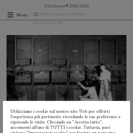
Salta
F1Software® 2000-2024
al
F1SoftWare, Assistenza SoftWare,
Menu
contenuto
Hardware, Siti Web
Utilizziamo i cookie sul nostro sito Web per offrirti
l'esperienza più pertinente ricordando le tue preferenze e
ripetendo le visite. Cliccando su "Accetta tutto",
acconsenti all'uso di TUTTI i cookie. Tuttavia, puoi
visitare "Impostazioni cookie" per fornire un consenso
Lascia Un Commento