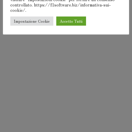
controllato. https://f1software.biz/informativa-sui-
cookie/.
Impostazione Cookie
Accetto Tutti
F1Software® 2000-2024