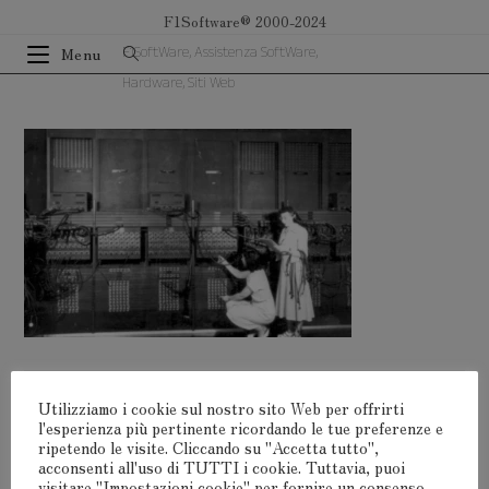
Salta
F1Software® 2000-2024
al
F1SoftWare, Assistenza SoftWare,
Menu
contenuto
Hardware, Siti Web
Utilizziamo i cookie sul nostro sito Web per offrirti
Lascia Un Commento
l'esperienza più pertinente ricordando le tue preferenze e
ripetendo le visite. Cliccando su "Accetta tutto",
acconsenti all'uso di TUTTI i cookie. Tuttavia, puoi
Devi
connetterti
per pubblicare un commento.
visitare "Impostazioni cookie" per fornire un consenso