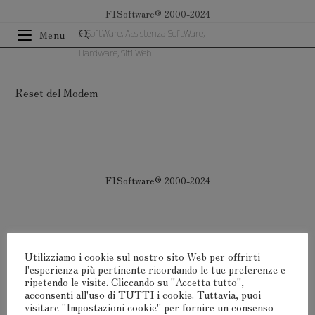
Salta
F1Software® 2000-2024
al
F1SoftWare, Assistenza SoftWare,
Menu
contenuto
Hardware, Siti Web
Reset del Modem
F1Software® 2000-2024
Utilizziamo i cookie sul nostro sito Web per offrirti
l'esperienza più pertinente ricordando le tue preferenze e
ripetendo le visite. Cliccando su "Accetta tutto",
acconsenti all'uso di TUTTI i cookie. Tuttavia, puoi
visitare "Impostazioni cookie" per fornire un consenso